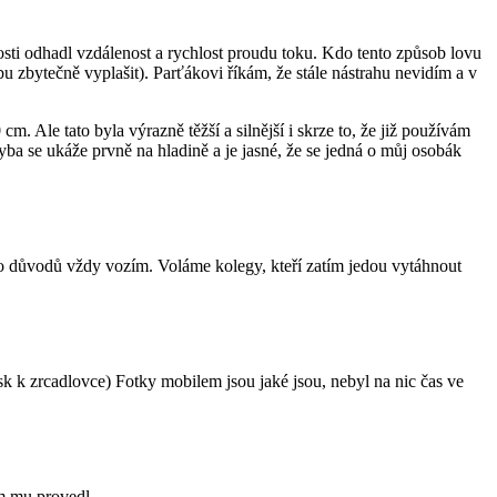
osti odhadl vzdálenost a rychlost proudu toku. Kdo tento způsob lovu
 zbytečně vyplašit). Parťákovi říkám, že stále nástrahu nevidím a v
. Ale tato byla výrazně těžší a silnější i skrze to, že již používám
ba se ukáže prvně na hladině a je jasné, že se jedná o můj osobák
to důvodů vždy vozím. Voláme kolegy, kteří zatím jedou vytáhnout
k k zrcadlovce) Fotky mobilem jsou jaké jsou, nebyl na nic čas ve
em mu provedl.