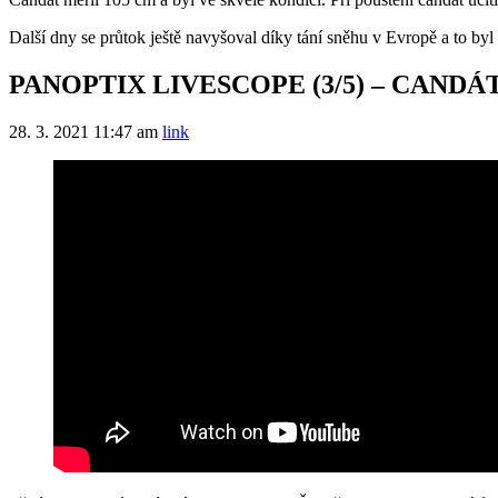
Další dny se průtok ještě navyšoval díky tání sněhu v Evropě a to byl s
PANOPTIX LIVESCOPE (3/5) – CANDÁ
28. 3. 2021
11:47 am
link