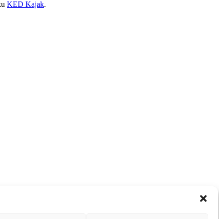
áku
KED Kajak
.