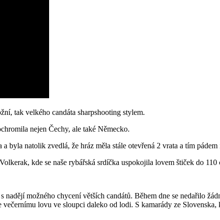
žní, tak velkého candáta sharpshooting stylem.
ochromila nejen Čechy, ale také Německo.
 a byla natolik zvedlá, že hráz měla stále otevřená 2 vrata a tím pádem
Volkerak, kde se naše rybářská srdíčka uspokojila lovem štiček do 110
 s nadějí možného chycení větších candátů. Během dne se nedařilo žádné
 večernímu lovu ve sloupci daleko od lodi. S kamarády ze Slovenska, 