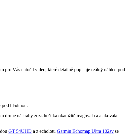
pro Vás natočil video, které detailně popisuje reálný náhled pod
o pod hladinou.
ní druhé nástrahy zezadu štika okamžitě reagovala a atakovala
ndou
GT 54UHD
a z echolotu
Garmin Echomap Ultra 102sv
se