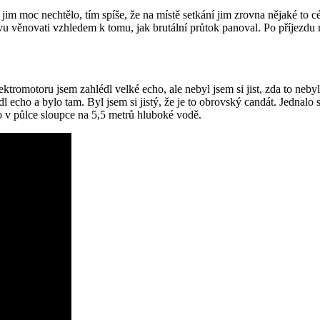
im moc nechtělo, tím spíše, že na místě setkání jim zrovna nějaké to 
u věnovati vzhledem k tomu, jak brutální průtok panoval. Po příjezdu 
tromotoru jsem zahlédl velké echo, ale nebyl jsem si jist, zda to neby
echo a bylo tam. Byl jsem si jistý, že je to obrovský candát. Jednalo 
 v půlce sloupce na 5,5 metrů hluboké vodě.