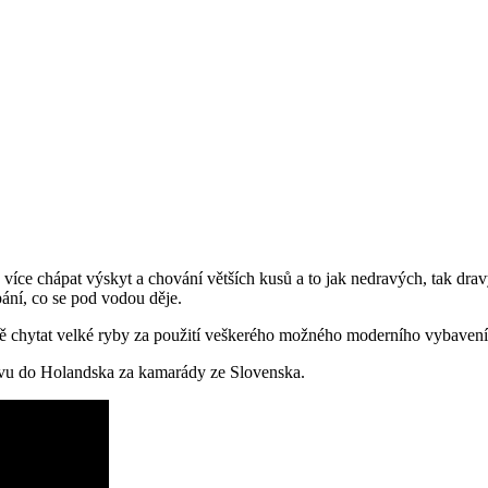
 více chápat výskyt a chování větších kusů a to jak nedravých, tak d
ání, co se pod vodou děje.
ně chytat velké ryby za použití veškerého možného moderního vybavení
ravu do Holandska za kamarády ze Slovenska.