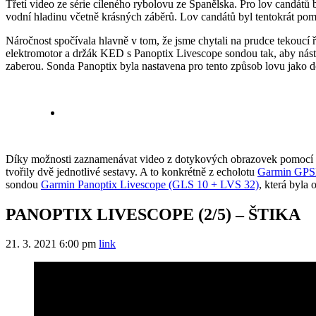
Třetí video ze série cíleného rybolovu ze Španělska. Pro lov candá
vodní hladinu včetně krásných záběrů. Lov candátů byl tentokrát po
Náročnost spočívala hlavně v tom, že jsme chytali na prudce tekoucí 
elektromotor a držák KED s Panoptix Livescope sondou tak, aby nástr
zaberou. Sonda Panoptix byla nastavena pro tento způsob lovu jako 
Díky možnosti zaznamenávat video z dotykových obrazovek pomocí 
tvořily dvě jednotlivé sestavy. A to konkrétně z echolotu
Garmin GPS
sondou
Garmin Panoptix Livescope (GLS 10 + LVS 32)
, která byla
PANOPTIX LIVESCOPE (2/5) – ŠTIKA
21. 3. 2021
6:00 pm
link