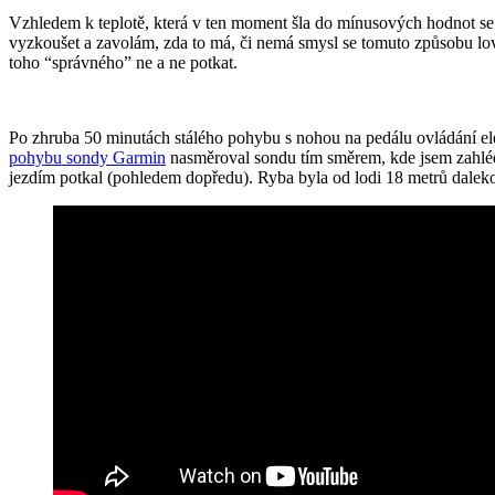
Vzhledem k teplotě, která v ten moment šla do mínusových hodnot se j
vyzkoušet a zavolám, zda to má, či nemá smysl se tomuto způsobu lov
toho “správného” ne a ne potkat.
Po zhruba 50 minutách stálého pohybu s nohou na pedálu ovládání elek
pohybu sondy Garmin
nasměroval sondu tím směrem, kde jsem zahlédl 
jezdím potkal (pohledem dopředu). Ryba byla od lodi 18 metrů daleko