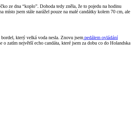
céčko ze dna “koplo”. Dohoda tedy zněla, že to pojedu na hodinu
na místo jsem stále narážel pouze na malé candátky kolem 70 cm, ale
l bordel, který velká voda nesla. Znovu jsem
pedálem ovládání
se o zatím největší echo candáta, které jsem za dobu co do Holandska