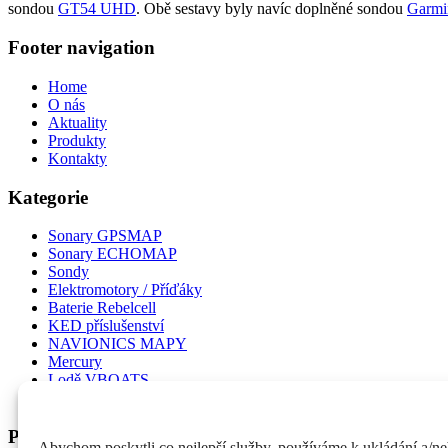
sondou
GT54 UHD
. Obě sestavy byly navíc doplněné sondou
Garmi
Footer navigation
Home
O nás
Aktuality
Produkty
Kontakty
Kategorie
Sonary GPSMAP
Sonary ECHOMAP
Sondy
Elektromotory / Příďáky
Baterie Rebelcell
KED příslušenství
NAVIONICS MAPY
Mercury
Lodě VBOATS
Adventer & Fishing
Podstránky obchodu
Abychom poskytli co nejlepší služby, používáme k ukládání a/ne