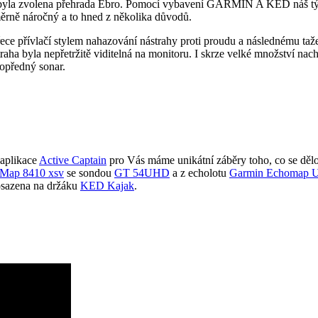
tů byla zvolena přehrada Ebro. Pomocí vybavení GARMIN A KED náš tým 
měrně náročný a to hned z několika důvodů.
řece přívlačí stylem nahazování nástrahy proti proudu a následnému taž
aha byla nepřetržitě viditelná na monitoru. I skrze velké množství na
dopředný sonar.
aplikace
Active Captain
pro Vás máme unikátní záběry toho, co se dělo
Map 8410 xsv
se sondou
GT 54UHD
a z echolotu
Garmin Echomap Ul
 osazena na držáku
KED Kajak
.