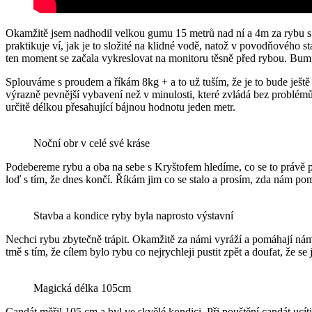
Okamžitě jsem nadhodil velkou gumu 15 metrů nad ní a 4m za rybu s tí
praktikuje ví, jak je to složité na klidné vodě, natož v povodňovéh
ten moment se začala vykreslovat na monitoru těsně před rybou. Bum,o
Splouváme s proudem a říkám 8kg + a to už tuším, že je to bude ještě v
výrazně pevnější vybavení než v minulosti, které zvládá bez problémů
určitě délkou přesahující bájnou hodnotu jeden metr.
Noční obr v celé své kráse
Podebereme rybu a oba na sebe s Kryštofem hledíme, co se to právě 
loď s tím, že dnes končí. Říkám jim co se stalo a prosím, zda nám po
Stavba a kondice ryby byla naprosto výstavní
Nechci rybu zbytečně trápit. Okamžitě za námi vyráží a pomáhají nám 
tmě s tím, že cílem bylo rybu co nejrychleji pustit zpět a doufat, že s
Magická délka 105cm
Candát měřil 105 cm a byl ve skvělé kondici. Při pouštění candát ucít