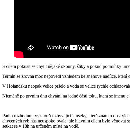
S cílem pokusit se chytit nějaké okouny, štiky a pokud podmínky umo
Termín se zrovna moc nepovedl vzhledem ke sněhové nadílce, která 
V Holandsku naopak velice pršelo a voda se velice rychle ochlazovala
Nicméně po prvním dnu chytání na jedné části toku, která se jmenuje 
Padlo rozhodnutí vyzkoušet zbývající 2 úseky, které znám o dost více
chycených ryb nás neuspokojovala, ale hlavním cílem bylo věnovat se
setkat se v 18h na určeném místě na vodě.