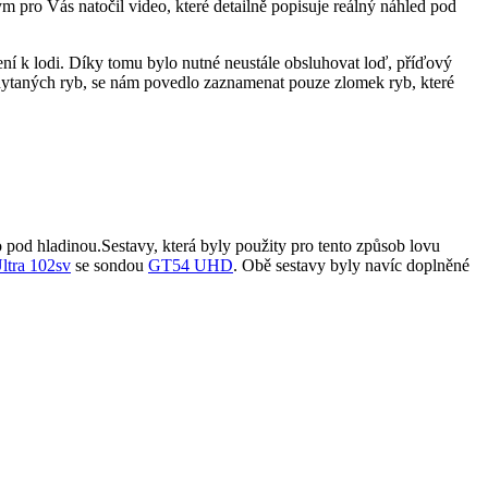
pro Vás natočil video, které detailně popisuje reálný náhled pod
ení k lodi. Díky tomu bylo nutné neustále obsluhovat loď, příďový
chytaných ryb, se nám povedlo zaznamenat pouze zlomek ryb, které
 pod hladinou.Sestavy, která byly použity pro tento způsob lovu
tra 102sv
se sondou
GT54 UHD
. Obě sestavy byly navíc doplněné