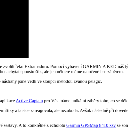
jsme zvolili řeku Extramaduru. Pomocí vybavení GARMIN A KED náš tým 
 nachytat spoustu štik, ale jen některé máme natočené i se záběrem.
 nástrahy jsme vedli ve sloupci metodou zvanou pelagic.
aplikace
Active Captain
pro Vás máme unikátní záběry toho, co se děl
 štiky a ta sice zareagovala, ale nezabrala. Avšak následně při dovede
vé sestavy. A to konkrétně z echolotu
Garmin GPSMap 8410 xsv
se so