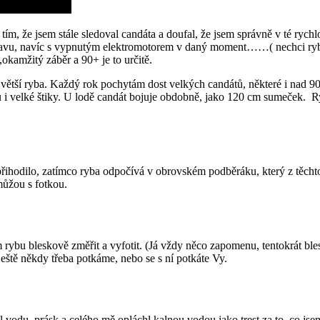
m, že jsem stále sledoval candáta a doufal, že jsem správně v té rychl
o stavu, navíc s vypnutým elektromotorem v daný moment……( nechci rybu
kamžitý záběr a 90+ je to určitě.
ětší ryba. Každý rok pochytám dost velkých candátů, některé i nad 90 cm
 i velké štiky. U lodě candát bojuje obdobně, jako 120 cm sumeček. Ry
přihodilo, zatímco ryba odpočívá v obrovském podběráku, který z těch
můžou s fotkou.
rybu bleskově změřit a vyfotit. (Já vždy něco zapomenu, tentokrát bles
e ještě někdy třeba potkáme, nebo se s ní potkáte Vy.
il vodu, prásk a celého mě opláchl kalnou vodou jako trest za to, co js