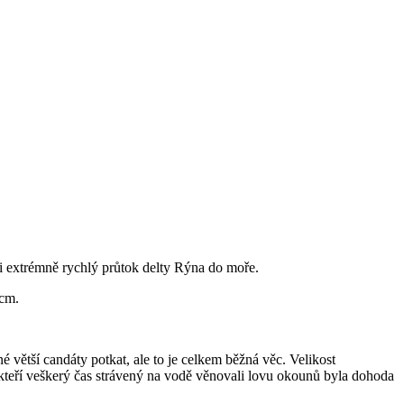
 i extrémně rychlý průtok delty Rýna do moře.
 cm.
 větší candáty potkat, ale to je celkem běžná věc. Velikost
kteří veškerý čas strávený na vodě věnovali lovu okounů byla dohoda