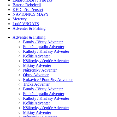
Elektromotory / Příďáky
Baterie Rebelcell
KED příslušenství
NAVIONICS MAPY
Mercury
Lodě VBOATS
Adventer & Fishing
Adventer & Fishing
Bundy / Vesty Adventer
Funkční prádlo Adventer
Kalhoty / Kraťasy Adventer
Košile Adventer
Kšiltovky / čepiče Adventer
Mikiny Adventer
Nákrčníky Adventer
Obuv Adventer
Rukavice / Ponožky Adventer
Trička Adventer
Bundy / Vesty Adventer
Funkční prádlo Adventer
Kalhoty / Kraťasy Adventer
Košile Adventer
Kšiltovky / čepiče Adventer
Mikiny Adventer