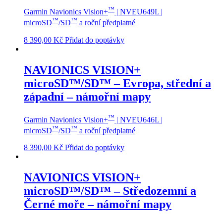
™
Garmin Navionics Vision+
| NVEU649L |
™
™
microSD
/SD
a roční předplatné
8 390,00
Kč
Přidat do poptávky
NAVIONICS VISION+
microSD™/SD™ – Evropa, střední a
západní – námořní mapy
™
Garmin Navionics Vision+
| NVEU646L |
™
™
microSD
/SD
a roční předplatné
8 390,00
Kč
Přidat do poptávky
NAVIONICS VISION+
microSD™/SD™ – Středozemní a
Černé moře – námořní mapy