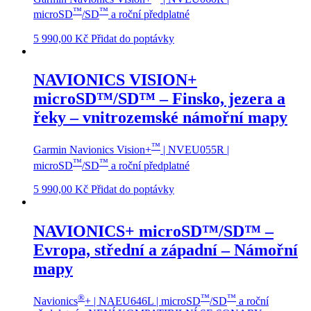
™
™
microSD
/SD
a roční předplatné
5 990,00
Kč
Přidat do poptávky
NAVIONICS VISION+
microSD™/SD™ – Finsko, jezera a
řeky – vnitrozemské námořní mapy
™
Garmin Navionics Vision+
| NVEU055R |
™
™
microSD
/SD
a roční předplatné
5 990,00
Kč
Přidat do poptávky
NAVIONICS+ microSD™/SD™ –
Evropa, střední a západní – Námořní
mapy
®
™
™
Navionics
+ | NAEU646L | microSD
/SD
a roční