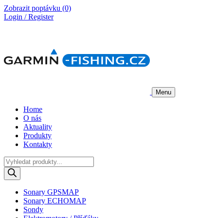
Zobrazit poptávku
(0)
Login / Register
Menu
Home
O nás
Aktuality
Produkty
Kontakty
Products
search
Sonary GPSMAP
Sonary ECHOMAP
Sondy