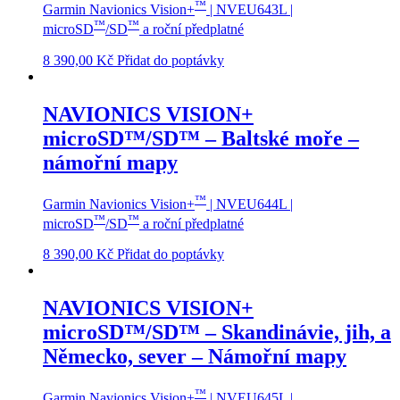
™
Garmin Navionics Vision+
| NVEU643L |
™
™
microSD
/SD
a roční předplatné
8 390,00
Kč
Přidat do poptávky
NAVIONICS VISION+
microSD™/SD™ – Baltské moře –
námořní mapy
™
Garmin Navionics Vision+
| NVEU644L |
™
™
microSD
/SD
a roční předplatné
8 390,00
Kč
Přidat do poptávky
NAVIONICS VISION+
microSD™/SD™ – Skandinávie, jih, a
Německo, sever – Námořní mapy
™
Garmin Navionics Vision+
| NVEU645L |