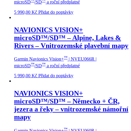
™
™
microSD
/SD
a roční předplatné
5 990,00
Kč
Přidat do poptávky
NAVIONICS VISION+
microSD™/SD™ – Alpine, Lakes &
Rivers – Vnitrozemské plavební mapy
™
Garmin Navionics Vision+
| NVEU066R |
™
™
microSD
/SD
a roční předplatné
5 990,00
Kč
Přidat do poptávky
NAVIONICS VISION+
microSD™/SD™ – Německo + ČR,
jezera a řeky – vnitrozemské námořní
mapy
™
Garmin Navionics Vision+
| NVEU060R |