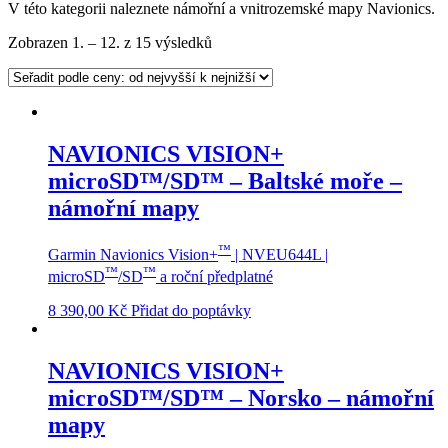
V této kategorii naleznete námořní a vnitrozemské mapy Navionics.
Sorted
Zobrazen 1. – 12. z 15 výsledků
by
price:
high
to
low
NAVIONICS VISION+
microSD™/SD™ – Baltské moře –
námořní mapy
™
Garmin Navionics Vision+
| NVEU644L |
™
™
microSD
/SD
a roční předplatné
8 390,00
Kč
Přidat do poptávky
NAVIONICS VISION+
microSD™/SD™ – Norsko – námořní
mapy