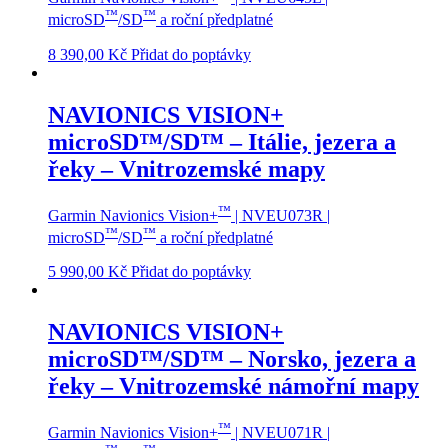
™
™
microSD
/SD
a roční předplatné
8 390,00
Kč
Přidat do poptávky
NAVIONICS VISION+
microSD™/SD™ – Itálie, jezera a
řeky – Vnitrozemské mapy
™
Garmin Navionics Vision+
| NVEU073R |
™
™
microSD
/SD
a roční předplatné
5 990,00
Kč
Přidat do poptávky
NAVIONICS VISION+
microSD™/SD™ – Norsko, jezera a
řeky – Vnitrozemské námořní mapy
™
Garmin Navionics Vision+
| NVEU071R |