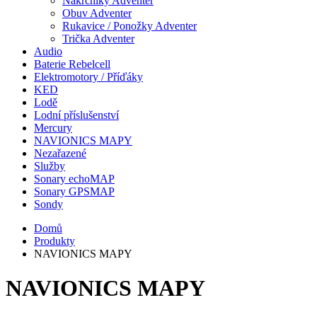
Nákrčníky Adventer
Obuv Adventer
Rukavice / Ponožky Adventer
Trička Adventer
Audio
Baterie Rebelcell
Elektromotory / Příďáky
KED
Lodě
Lodní příslušenství
Mercury
NAVIONICS MAPY
Nezařazené
Služby
Sonary echoMAP
Sonary GPSMAP
Sondy
Domů
Produkty
NAVIONICS MAPY
NAVIONICS MAPY