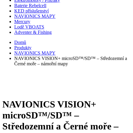
Elektromotory / Příďáky
Baterie Rebelcell
KED příslušenství
NAVIONICS MAPY
Mercury
Lodě VBOATS
Adventer & Fishing
Domů
Produkty
NAVIONICS MAPY
NAVIONICS VISION+ microSD™/SD™ – Středozemní a
Černé moře – námořní mapy
NAVIONICS VISION+
microSD™/SD™ –
Středozemní a Černé moře –