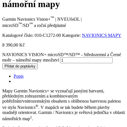
námořní mapy
™
Garmin Navionics Vision+
| NVEU643L |
™
™
microSD
/SD
a roční předplatné
Katalogové číslo:
010-C1272-00
Kategorie:
NAVIONICS MAPY
8 390,00
Kč
NAVIONICS VISION+ microSD™/SD™ - Středozemní a Černé
moře – námořní mapy množství
Přidat do poptávky
Popis
Mapy Garmin Navionics+ se vyznačují jasnými barvami,
přehledným zobrazením a kombinovaným
pobřežním/vnitrozemským obsahem s oblíbenou barevnou paletou
®
ve stylu Navionics
. V mapách se tak budete během plavby
snadněji orientovat. Garmin / Navionics je světová jednička v oblasti
1
námořních map
.