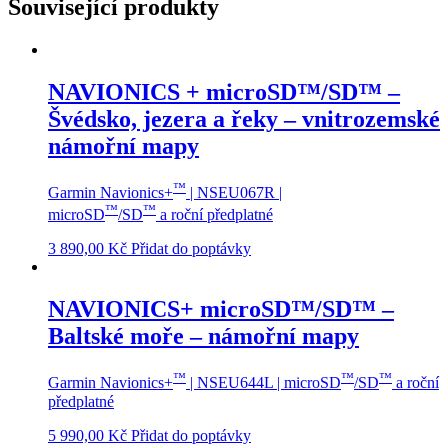
Související produkty
NAVIONICS + microSD™/SD™ –
Švédsko, jezera a řeky – vnitrozemské
námořní mapy
™
Garmin Navionics+
| NSEU067R |
™
™
microSD
/SD
a roční předplatné
3 890,00
Kč
Přidat do poptávky
NAVIONICS+ microSD™/SD™ –
Baltské moře – námořní mapy
™
™
™
Garmin Navionics+
| NSEU644L | microSD
/SD
a roční
předplatné
5 990,00
Kč
Přidat do poptávky