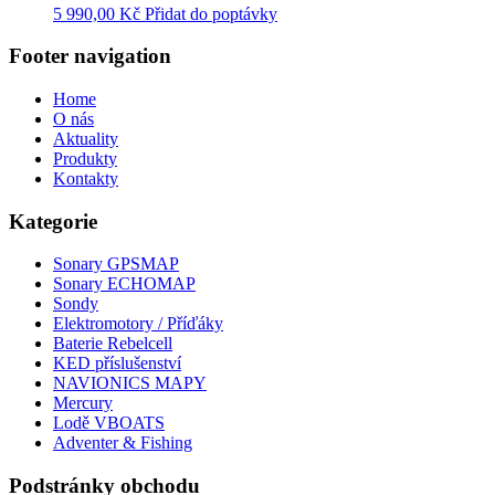
5 990,00
Kč
Přidat do poptávky
Footer navigation
Home
O nás
Aktuality
Produkty
Kontakty
Kategorie
Sonary GPSMAP
Sonary ECHOMAP
Sondy
Elektromotory / Příďáky
Baterie Rebelcell
KED příslušenství
NAVIONICS MAPY
Mercury
Lodě VBOATS
Adventer & Fishing
Podstránky obchodu