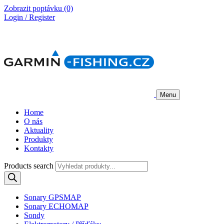
Zobrazit poptávku
(0)
Login / Register
Menu
Home
O nás
Aktuality
Produkty
Kontakty
Products search
Sonary GPSMAP
Sonary ECHOMAP
Sondy