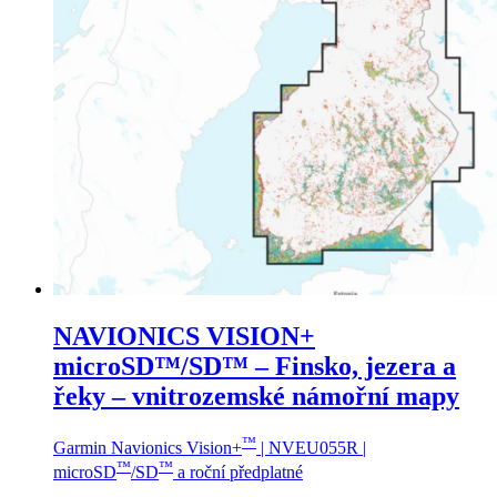
NAVIONICS VISION+
microSD™/SD™ – Finsko, jezera a
řeky – vnitrozemské námořní mapy
™
Garmin Navionics Vision+
| NVEU055R |
™
™
microSD
/SD
a roční předplatné