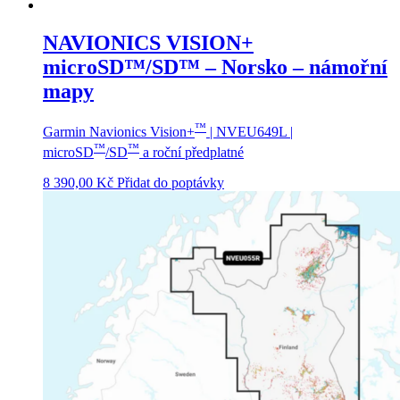
NAVIONICS VISION+
microSD™/SD™ – Norsko – námořní
mapy
™
Garmin Navionics Vision+
| NVEU649L |
™
™
microSD
/SD
a roční předplatné
8 390,00
Kč
Přidat do poptávky