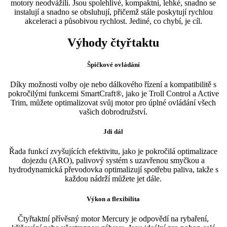
množství
motory neodvážili. Jsou spolehlivé, kompaktní, lehké, snadno se
instalují a snadno se obsluhují, přičemž stále poskytují rychlou
akceleraci a působivou rychlost. Jediné, co chybí, je cíl.
Výhody čtyřtaktu
Špičkové ovládání
Díky možnosti volby oje nebo dálkového řízení a kompatibilitě s
pokročilými funkcemi SmartCraft®, jako je Troll Control a Active
Trim, můžete optimalizovat svůj motor pro úplné ovládání všech
vašich dobrodružství.
Jdi dál
Řada funkcí zvyšujících efektivitu, jako je pokročilá optimalizace
dojezdu (ARO), palivový systém s uzavřenou smyčkou a
hydrodynamická převodovka optimalizují spotřebu paliva, takže s
každou nádrží můžete jet dále.
Výkon a flexibilita
Čtyřtaktní přívěsný motor Mercury je odpovědí na rybaření,