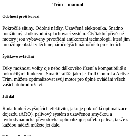
Trim – manuál
Odolnost proti korozi
Pokročilé slitiny. Odolné nátěry. Uzavřená elektronika. Snadno
použitelný sladkovodní splachovací systém. Čtyřtaktní přívěsné
motory jsou vybaveny prvotřídní antikorozní technologií, která jim
umožňuje obstát v těch nejnáročnějších námořních prostředích.
Špičkové ovládání
Díky možnosti volby oje nebo dálkového řízení a kompatibilitě s
pokročilými funkcemi SmartCraft®, jako je Troll Control a Active
Trim, můžete optimalizovat svůj motor pro úplné ovládání všech
vašich dobrodružství.
Jdi dál
Řada funkcí zvyšujících efektivitu, jako je pokročilá optimalizace
dojezdu (ARO), palivový systém s uzavřenou smyčkou a
hydrodynamická převodovka optimalizují spotřebu paliva, takže s
každou nádrží můžete jet dále.