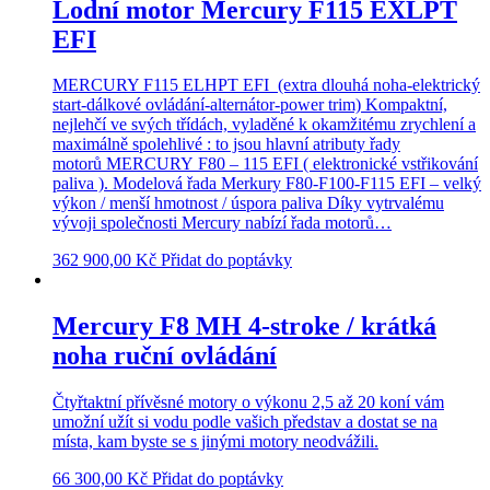
Lodní motor Mercury F115 EXLPT
EFI
MERCURY F115 ELHPT EFI (extra dlouhá noha-elektrický
start-dálkové ovládání-alternátor-power trim) Kompaktní,
nejlehčí ve svých třídách, vyladěné k okamžitému zrychlení a
maximálně spolehlivé : to jsou hlavní atributy řady
motorů MERCURY F80 – 115 EFI ( elektronické vstřikování
paliva ). Modelová řada Merkury F80-F100-F115 EFI – velký
výkon / menší hmotnost / úspora paliva Díky vytrvalému
vývoji společnosti Mercury nabízí řada motorů…
362 900,00
Kč
Přidat do poptávky
Mercury F8 MH 4-stroke / krátká
noha ruční ovládání
Čtyřtaktní přívěsné motory o výkonu 2,5 až 20 koní vám
umožní užít si vodu podle vašich představ a dostat se na
místa, kam byste se s jinými motory neodvážili.
66 300,00
Kč
Přidat do poptávky