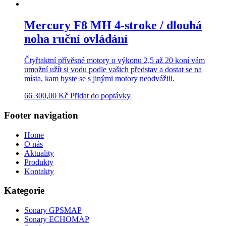
Mercury F8 MH 4-stroke / dlouhá
noha ruční ovládání
Čtyřtaktní přívěsné motory o výkonu 2,5 až 20 koní vám
umožní užít si vodu podle vašich představ a dostat se na
místa, kam byste se s jinými motory neodvážili.
66 300,00
Kč
Přidat do poptávky
Footer navigation
Home
O nás
Aktuality
Produkty
Kontakty
Kategorie
Sonary GPSMAP
Sonary ECHOMAP