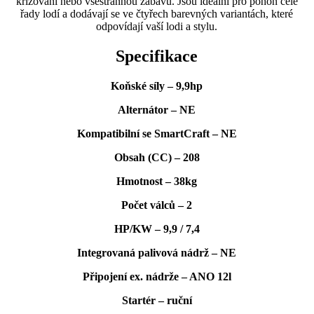
křižování nebo všestrannou zábavu. Jsou ideální pro pohon celé
řady lodí a dodávají se ve čtyřech barevných variantách, které
odpovídají vaší lodi a stylu.
Specifikace
Koňské síly – 9,9hp
Alternátor – NE
Kompatibilní se SmartCraft – NE
Obsah (CC) – 208
Hmotnost – 38kg
Počet válců – 2
HP/KW – 9,9 / 7,4
Integrovaná palivová nádrž – NE
Připojení ex. nádrže – ANO 12l
Startér – ruční