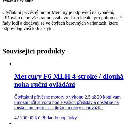
Výkon a flexibilita
Čtyřtaktní přívěsný motor Mercury je odpovědí na rybaření,
křižování nebo všestrannou zábavu. Jsou ideální pro pohon celé
řady lodí a dodávají se ve čtyřech barevných variantách, které
odpovídají vaší lodi a stylu.
Související produkty
Mercury F6 MLH 4-stroke / dlouhá
noha ruční ovládání
Čtyřtaktní přívěsné motory o výkonu 2,5 až 20 koní vám
umožní užít si vodu podle vašich představ a dostat se na
místa, kam byste se s jinými motory neodvážili.
42 700,00
Kč
Přidat do poptávky