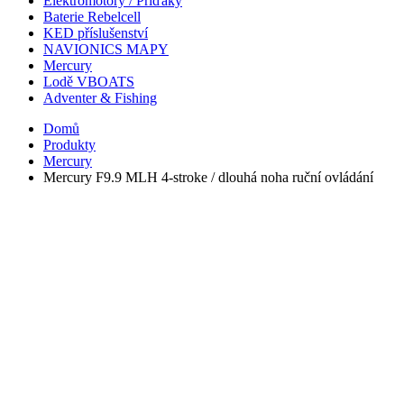
Elektromotory / Příďáky
Baterie Rebelcell
KED příslušenství
NAVIONICS MAPY
Mercury
Lodě VBOATS
Adventer & Fishing
Domů
Produkty
Mercury
Mercury F9.9 MLH 4-stroke / dlouhá noha ruční ovládání