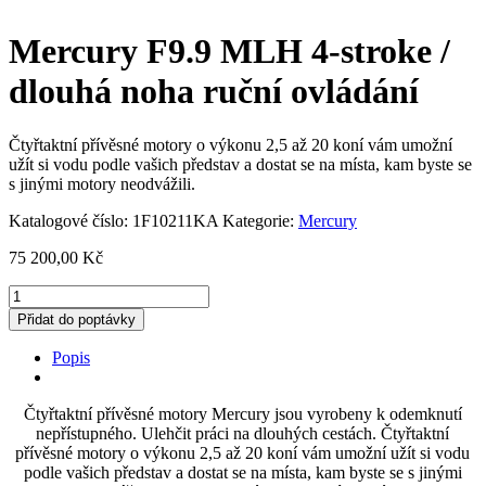
Mercury F9.9 MLH 4-stroke /
dlouhá noha ruční ovládání
Čtyřtaktní přívěsné motory o výkonu 2,5 až 20 koní vám umožní
užít si vodu podle vašich představ a dostat se na místa, kam byste se
s jinými motory neodvážili.
Katalogové číslo:
1F10211KA
Kategorie:
Mercury
75 200,00
Kč
Mercury
F9.9
Přidat do poptávky
MLH
4-
Popis
stroke
/
dlouhá
Čtyřtaktní přívěsné motory Mercury jsou vyrobeny k odemknutí
noha
nepřístupného. Ulehčit práci na dlouhých cestách. Čtyřtaktní
ruční
přívěsné motory o výkonu 2,5 až 20 koní vám umožní užít si vodu
ovládání
podle vašich představ a dostat se na místa, kam byste se s jinými