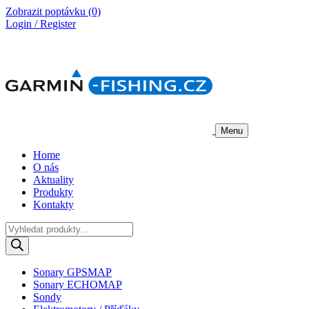
Zobrazit poptávku
(0)
Login / Register
Menu
Home
O nás
Aktuality
Produkty
Kontakty
Products
search
Sonary GPSMAP
Sonary ECHOMAP
Sondy