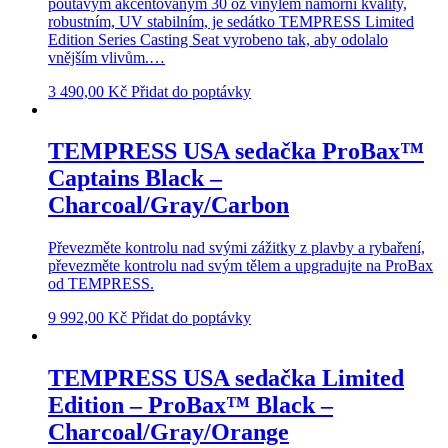
poutavým akcentovaným 30 oz vinylem námořní kvality,
robustním, UV stabilním, je sedátko TEMPRESS Limited
Edition Series Casting Seat vyrobeno tak, aby odolalo
vnějším vlivům.…
3 490,00
Kč
Přidat do poptávky
TEMPRESS USA sedačka ProBax™
Captains Black –
Charcoal/Gray/Carbon
Převezměte kontrolu nad svými zážitky z plavby a rybaření,
převezměte kontrolu nad svým tělem a upgradujte na ProBax
od TEMPRESS.
9 992,00
Kč
Přidat do poptávky
TEMPRESS USA sedačka Limited
Edition – ProBax™ Black –
Charcoal/Gray/Orange