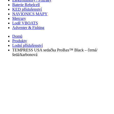
Elektromotory / Příďáky
Baterie Rebelcell
KED příslušenství
NAVIONICS MAPY
Mercury
Lodě VBOATS
Adventer & Fishing
Domů
Produkty
Lodní příslušenství
TEMPRESS USA sedačka ProBax™ Black – černá/
šedá/karbonová