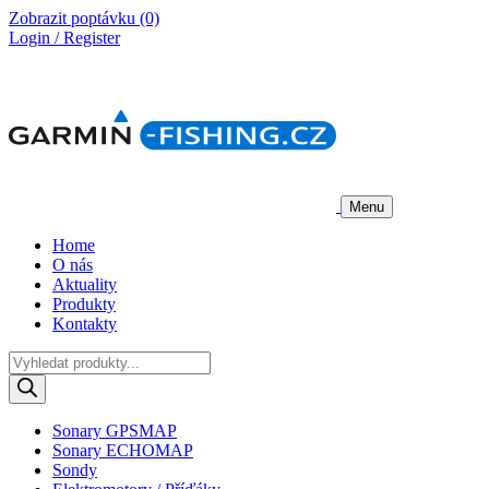
Zobrazit poptávku
(0)
Login / Register
Menu
Home
O nás
Aktuality
Produkty
Kontakty
Products
search
Sonary GPSMAP
Sonary ECHOMAP
Sondy