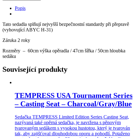
sedačka
ProBax™
Popis
Black
–
černá/
Tato sedadla splňují nejvyšší bezpečnostní standardy při přepravě
šedá/karbonová
(vyhovující ABYC H-31)
množství
Záruka 2 roky
Rozměry – 60cm výška opěradla / 47cm šířka / 50cm hloubka
sedáku
Související produkty
TEMPRESS USA Tournament Series
– Casting Seat – Charcoal/Gray/Blue
Sedačka TEMPRESS Limited Edition Series Casting Seat,
nazývaná také opěrná sedačka, je navržena s pěnovým
tvarovaným sedákem s vysokou hustotou, který je tvarován
tak, aby zajišťoval dlouhodobou oporu a pohodlí. Potaženo