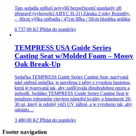
Tato sedadla splňují nejvyšší bezpečnostní standardy při
přepravě (vyhovující ABYC H-31) Záruka 2 roky Rozměry
– 60cm výška opěradla / 47cm šířka / 50cm hloubka sedáku
6 737,00
Kč
Přidat do poptávky
TEMPRESS USA Guide Series
Casting Seat w/Molded Foam – Mossy
Oak Break-Up
Sedačka TEMPRESS Guide Series Casting Seat, nazývaná
také opěrná sedačka, je navržena z pěny s vysokou hustotou,
která je tvarovaná tak, aby zajišťovala dlouhodobou oporu a
pohodlí. Sedátko TEMPRESS Guide Series Casting Seat je
potaženo robustním vinylem námořní kvality o hmotnosti 28-
30 oz, který je odolný vůči UV záření, a je vyrobeno tak, aby
odolalo…
3 480,00
Kč
Přidat do poptávky
Footer navigation