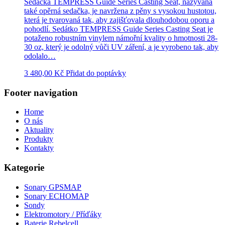
Sedačka TEMPRESS Guide Series Casting Seat, nazývaná
také opěrná sedačka, je navržena z pěny s vysokou hustotou,
která je tvarovaná tak, aby zajišťovala dlouhodobou oporu a
pohodlí. Sedátko TEMPRESS Guide Series Casting Seat je
potaženo robustním vinylem námořní kvality o hmotnosti 28-
30 oz, který je odolný vůči UV záření, a je vyrobeno tak, aby
odolalo…
3 480,00
Kč
Přidat do poptávky
Footer navigation
Home
O nás
Aktuality
Produkty
Kontakty
Kategorie
Sonary GPSMAP
Sonary ECHOMAP
Sondy
Elektromotory / Příďáky
Baterie Rebelcell