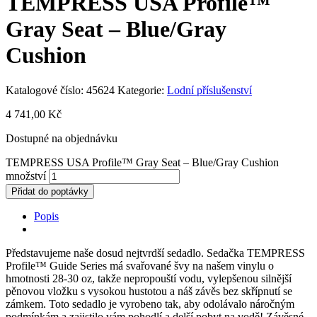
TEMPRESS USA Profile™
Gray Seat – Blue/Gray
Cushion
Katalogové číslo:
45624
Kategorie:
Lodní příslušenství
4 741,00
Kč
Dostupné na objednávku
TEMPRESS USA Profile™ Gray Seat – Blue/Gray Cushion
množství
Přidat do poptávky
Popis
Představujeme naše dosud nejtvrdší sedadlo. Sedačka TEMPRESS
Profile™ Guide Series má svařované švy na našem vinylu o
hmotnosti 28-30 oz, takže nepropouští vodu, vylepšenou silnější
pěnovou vložku s vysokou hustotou a náš závěs bez skřípnutí se
zámkem. Toto sedadlo je vyrobeno tak, aby odolávalo náročným
podmínkám a zajistilo vám pohodlí a delší pobyt na vodě! Závěsné