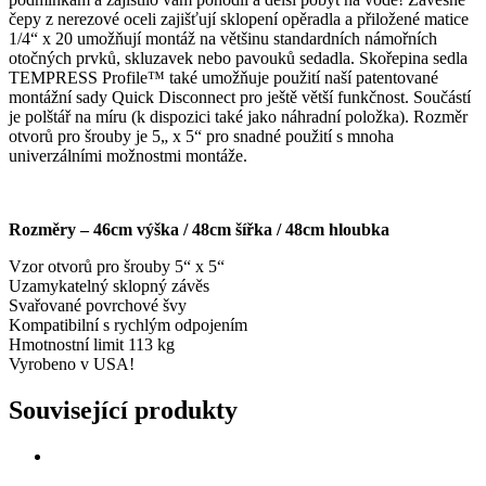
čepy z nerezové oceli zajišťují sklopení opěradla a přiložené matice
1/4“ x 20 umožňují montáž na většinu standardních námořních
otočných prvků, skluzavek nebo pavouků sedadla. Skořepina sedla
TEMPRESS Profile™ také umožňuje použití naší patentované
montážní sady Quick Disconnect pro ještě větší funkčnost. Součástí
je polštář na míru (k dispozici také jako náhradní položka). Rozměr
otvorů pro šrouby je 5„ x 5“ pro snadné použití s mnoha
univerzálními možnostmi montáže.
Rozměry – 46cm výška / 48cm šířka / 48cm hloubka
Vzor otvorů pro šrouby 5“ x 5“
Uzamykatelný sklopný závěs
Svařované povrchové švy
Kompatibilní s rychlým odpojením
Hmotnostní limit 113 kg
Vyrobeno v USA!
Související produkty