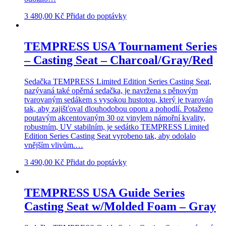
3 480,00
Kč
Přidat do poptávky
TEMPRESS USA Tournament Series
– Casting Seat – Charcoal/Gray/Red
Sedačka TEMPRESS Limited Edition Series Casting Seat,
nazývaná také opěrná sedačka, je navržena s pěnovým
tvarovaným sedákem s vysokou hustotou, který je tvarován
tak, aby zajišťoval dlouhodobou oporu a pohodlí. Potaženo
poutavým akcentovaným 30 oz vinylem námořní kvality,
robustním, UV stabilním, je sedátko TEMPRESS Limited
Edition Series Casting Seat vyrobeno tak, aby odolalo
vnějším vlivům.…
3 490,00
Kč
Přidat do poptávky
TEMPRESS USA Guide Series
Casting Seat w/Molded Foam – Gray