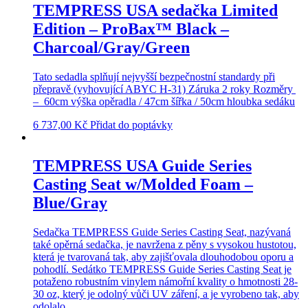
TEMPRESS USA sedačka Limited
Edition – ProBax™ Black –
Charcoal/Gray/Green
Tato sedadla splňují nejvyšší bezpečnostní standardy při
přepravě (vyhovující ABYC H-31) Záruka 2 roky Rozměry
– 60cm výška opěradla / 47cm šířka / 50cm hloubka sedáku
6 737,00
Kč
Přidat do poptávky
TEMPRESS USA Guide Series
Casting Seat w/Molded Foam –
Blue/Gray
Sedačka TEMPRESS Guide Series Casting Seat, nazývaná
také opěrná sedačka, je navržena z pěny s vysokou hustotou,
která je tvarovaná tak, aby zajišťovala dlouhodobou oporu a
pohodlí. Sedátko TEMPRESS Guide Series Casting Seat je
potaženo robustním vinylem námořní kvality o hmotnosti 28-
30 oz, který je odolný vůči UV záření, a je vyrobeno tak, aby
odolalo…