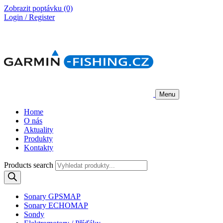
Zobrazit poptávku
(0)
Login / Register
Menu
Home
O nás
Aktuality
Produkty
Kontakty
Products search
Sonary GPSMAP
Sonary ECHOMAP
Sondy