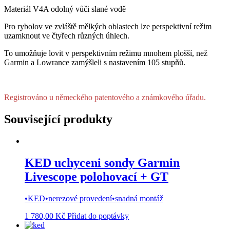
NOVÉ
Materiál V4A
odolný vůči slané vodě
PROVEDENÍ
množství
Pro rybolov ve zvláště mělkých oblastech lze perspektivní režim
uzamknout ve čtyřech různých úhlech.
To umožňuje lovit v perspektivním režimu mnohem plošší, než
Garmin a Lowrance zamýšleli s nastavením 105 stupňů.
Registrováno
u německého
patentového a známkového úřadu.
Související produkty
KED uchyceni sondy Garmin
Livescope polohovací + GT
•KED•nerezové provedení•snadná montáž
1 780,00
Kč
Přidat do poptávky