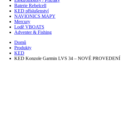
Elektromotory / Příďáky
Baterie Rebelcell
KED příslušenství
NAVIONICS MAPY
Mercury
Lodě VBOATS
Adventer & Fishing
Domů
Produkty
KED
KED Konzole Garmin LVS 34 – NOVÉ PROVEDENÍ