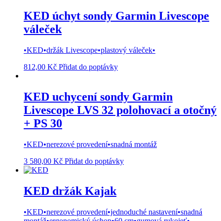
KED úchyt sondy Garmin Livescope
váleček
•KED•držák Livescope•plastový váleček•
812,00
Kč
Přidat do poptávky
KED uchycení sondy Garmin
Livescope LVS 32 polohovací a otočný
+ PS 30
•KED•nerezové provedení•snadná montáž
3 580,00
Kč
Přidat do poptávky
KED držák Kajak
•KED•nerezové provedení•jednoduché nastavení•snadná
montáž•ergonomický úchop•60 cm•gumová rukojeť•