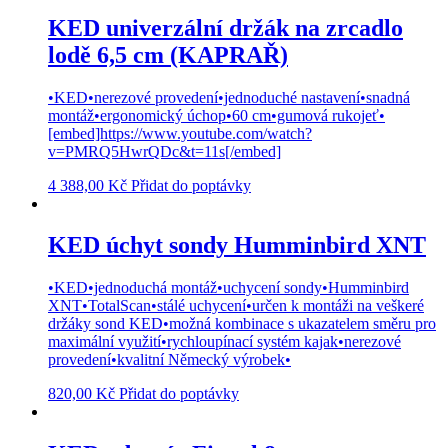
KED univerzální držák na zrcadlo
lodě 6,5 cm (KAPRAŘ)
•KED•nerezové provedení•jednoduché nastavení•snadná
montáž•ergonomický úchop•60 cm•gumová rukojeť•
[embed]https://www.youtube.com/watch?
v=PMRQ5HwrQDc&t=11s[/embed]
4 388,00
Kč
Přidat do poptávky
KED úchyt sondy Humminbird XNT
•KED•jednoduchá montáž•uchycení sondy•Humminbird
XNT•TotalScan•stálé uchycení•určen k montáži na veškeré
držáky sond KED•možná kombinace s ukazatelem směru pro
maximální využití•rychloupínací systém kajak•nerezové
provedení•kvalitní Německý výrobek•
820,00
Kč
Přidat do poptávky