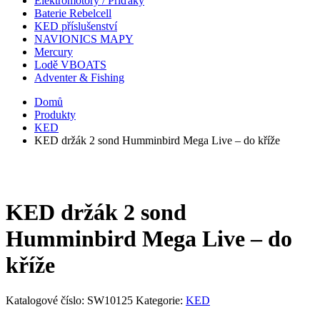
Elektromotory / Příďáky
Baterie Rebelcell
KED příslušenství
NAVIONICS MAPY
Mercury
Lodě VBOATS
Adventer & Fishing
Domů
Produkty
KED
KED držák 2 sond Humminbird Mega Live – do kříže
KED držák 2 sond
Humminbird Mega Live – do
kříže
Katalogové číslo:
SW10125
Kategorie:
KED