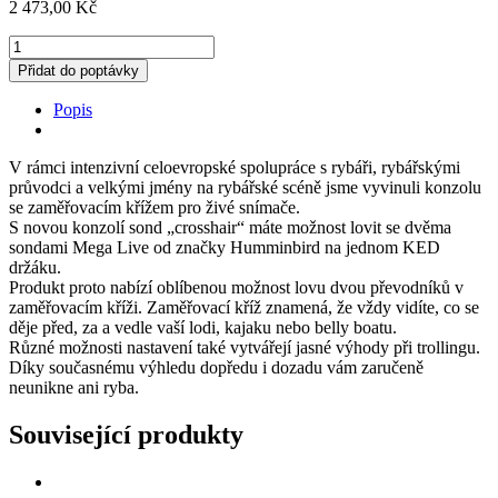
2 473,00
Kč
KED
držák
Přidat do poptávky
2
sond
Popis
Humminbird
Mega
Live
V rámci intenzivní celoevropské spolupráce s rybáři, rybářskými
-
průvodci a velkými jmény na rybářské scéně jsme vyvinuli konzolu
do
se zaměřovacím křížem pro živé snímače.
kříže
S novou konzolí sond „crosshair“ máte možnost lovit se dvěma
množství
sondami Mega Live od značky Humminbird na jednom KED
držáku.
Produkt proto nabízí oblíbenou možnost lovu dvou převodníků v
zaměřovacím kříži. Zaměřovací kříž znamená, že vždy vidíte, co se
děje před, za a vedle vaší lodi, kajaku nebo belly boatu.
Různé možnosti nastavení také vytvářejí jasné výhody při trollingu.
Díky současnému výhledu dopředu i dozadu vám zaručeně
neunikne ani ryba.
Související produkty