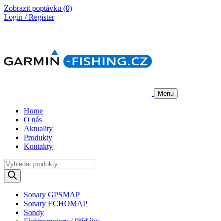
Zobrazit poptávku
(0)
Login / Register
Menu
Home
O nás
Aktuality
Produkty
Kontakty
Products
search
Sonary GPSMAP
Sonary ECHOMAP
Sondy