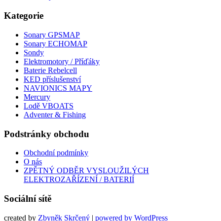
Kategorie
Sonary GPSMAP
Sonary ECHOMAP
Sondy
Elektromotory / Příďáky
Baterie Rebelcell
KED příslušenství
NAVIONICS MAPY
Mercury
Lodě VBOATS
Adventer & Fishing
Podstránky obchodu
Obchodní podmínky
O nás
ZPĚTNÝ ODBĚR VYSLOUŽILÝCH
ELEKTROZAŘÍZENÍ / BATERIÍ
Sociální sítě
created by
Zbyněk Skrčený
|
powered by WordPress