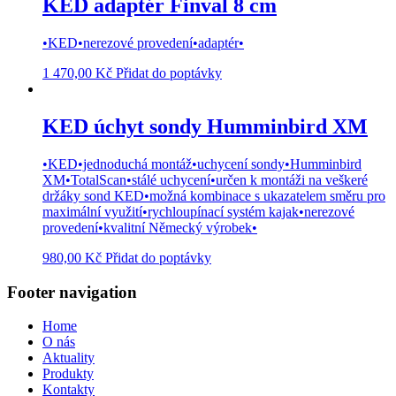
KED adaptér Finval 8 cm
•KED•nerezové provedení•adaptér•
1 470,00
Kč
Přidat do poptávky
KED úchyt sondy Humminbird XM
•KED•jednoduchá montáž•uchycení sondy•Humminbird
XM•TotalScan•stálé uchycení•určen k montáži na veškeré
držáky sond KED•možná kombinace s ukazatelem směru pro
maximální využití•rychloupínací systém kajak•nerezové
provedení•kvalitní Německý výrobek•
980,00
Kč
Přidat do poptávky
Footer navigation
Home
O nás
Aktuality
Produkty
Kontakty