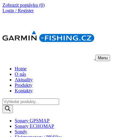
Zobrazit poptávku
(0)
Login / Register
Menu
Home
O nás
Aktuality
Produkty
Kontakty
Products
search
Sonary GPSMAP
Sonary ECHOMAP
Sondy