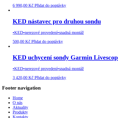
6 990,00
Kč
Přidat do poptávky
KED nástavec pro druhou sondu
•KED•nerezové provedení•snadná montáž
500,00
Kč
Přidat do poptávky
KED uchycení sondy Garmin Livescope
•KED•nerezové provedení•snadná montáž
3 420,00
Kč
Přidat do poptávky
Footer navigation
Home
O nás
Aktuality
Produkty
Kontakty