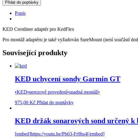
Crestliner
Přidat do poptávky
adaptér
pro
Popis
KedFlex
množství
KED Crestliner adaptér pro KedFlex
Pro montáž adaptéru je také vyžadován SureMount (není součástí do
Související produkty
KED uchycení sondy Garmin GT
•KED•nerezové provedení•snadná montáž•
975,00
Kč
Přidat do poptávky
KED držák sonarových sond určený k 
[embed]https://youtu.be/Pb63-Fr9hs4[/embed]