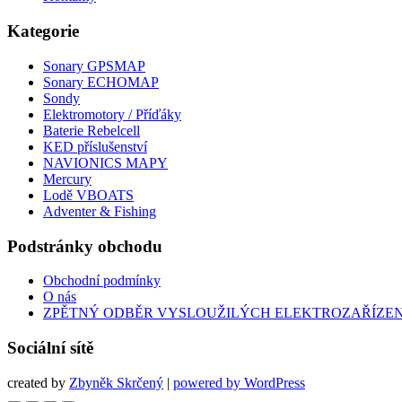
Kategorie
Sonary GPSMAP
Sonary ECHOMAP
Sondy
Elektromotory / Příďáky
Baterie Rebelcell
KED příslušenství
NAVIONICS MAPY
Mercury
Lodě VBOATS
Adventer & Fishing
Podstránky obchodu
Obchodní podmínky
O nás
ZPĚTNÝ ODBĚR VYSLOUŽILÝCH ELEKTROZAŘÍZENÍ 
Sociální sítě
created by
Zbyněk Skrčený
|
powered by WordPress