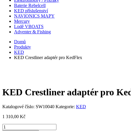
Elektromotory / Příďáky
Baterie Rebelcell
KED příslušenství
NAVIONICS MAPY
Mercury
Lodě VBOATS
Adventer & Fishing
Domů
Produkty
KED
KED Crestliner adaptér pro KedFlex
KED Crestliner adaptér pro Ke
Katalogové číslo:
SW10040
Kategorie:
KED
1 310,00
Kč
KED