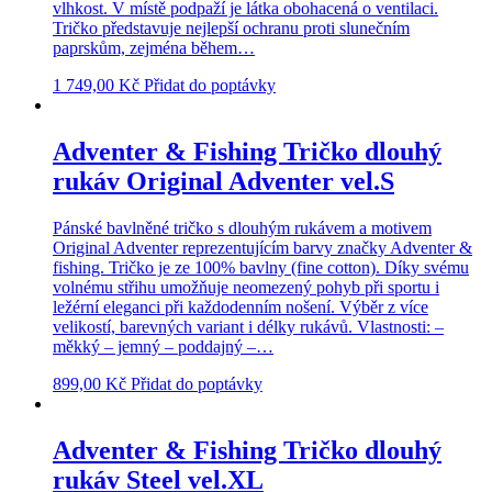
vlhkost. V místě podpaží je látka obohacená o ventilaci.
Tričko představuje nejlepší ochranu proti slunečním
paprskům, zejména během…
1 749,00
Kč
Přidat do poptávky
Adventer & Fishing Tričko dlouhý
rukáv Original Adventer vel.S
Pánské bavlněné tričko s dlouhým rukávem a motivem
Original Adventer reprezentujícím barvy značky Adventer &
fishing. Tričko je ze 100% bavlny (fine cotton). Díky svému
volnému střihu umožňuje neomezený pohyb při sportu i
ležérní eleganci při každodenním nošení. Výběr z více
velikostí, barevných variant i délky rukávů. Vlastnosti: –
měkký – jemný – poddajný –…
899,00
Kč
Přidat do poptávky
Adventer & Fishing Tričko dlouhý
rukáv Steel vel.XL