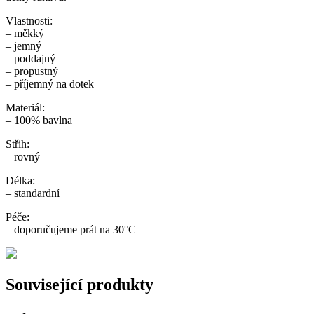
Vlastnosti:
– měkký
– jemný
– poddajný
– propustný
– příjemný na dotek
Materiál:
– 100% bavlna
Střih:
– rovný
Délka:
– standardní
Péče:
– doporučujeme prát na 30°C
Související produkty