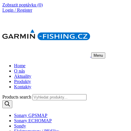
Zobrazit poptávku
(0)
Login / Register
Menu
Home
O nás
Aktuality
Produkty
Kontakty
Products search
Sonary GPSMAP
Sonary ECHOMAP
Sondy