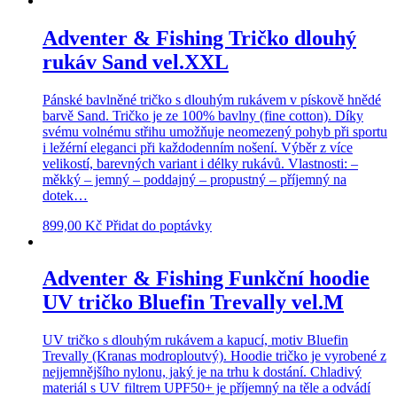
Adventer & Fishing Tričko dlouhý
rukáv Sand vel.XXL
Pánské bavlněné tričko s dlouhým rukávem v pískově hnědé
barvě Sand. Tričko je ze 100% bavlny (fine cotton). Díky
svému volnému střihu umožňuje neomezený pohyb při sportu
i ležérní eleganci při každodenním nošení. Výběr z více
velikostí, barevných variant i délky rukávů. Vlastnosti: –
měkký – jemný – poddajný – propustný – příjemný na
dotek…
899,00
Kč
Přidat do poptávky
Adventer & Fishing Funkční hoodie
UV tričko Bluefin Trevally vel.M
UV tričko s dlouhým rukávem a kapucí, motiv Bluefin
Trevally (Kranas modroploutvý). Hoodie tričko je vyrobené z
nejjemnějšího nylonu, jaký je na trhu k dostání. Chladivý
materiál s UV filtrem UPF50+ je příjemný na těle a odvádí