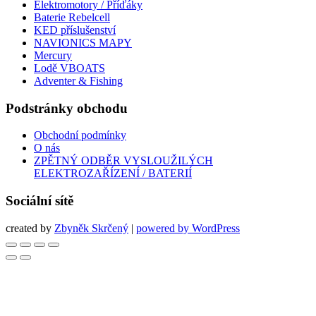
Elektromotory / Příďáky
Baterie Rebelcell
KED příslušenství
NAVIONICS MAPY
Mercury
Lodě VBOATS
Adventer & Fishing
Podstránky obchodu
Obchodní podmínky
O nás
ZPĚTNÝ ODBĚR VYSLOUŽILÝCH
ELEKTROZAŘÍZENÍ / BATERIÍ
Sociální sítě
created by
Zbyněk Skrčený
|
powered by WordPress