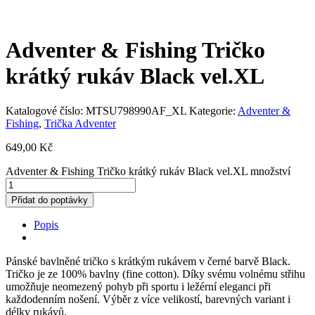
Adventer & Fishing Tričko
krátký rukáv Black vel.XL
Katalogové číslo:
MTSU798990AF_XL
Kategorie:
Adventer &
Fishing
,
Trička Adventer
649,00
Kč
Adventer & Fishing Tričko krátký rukáv Black vel.XL množství
Přidat do poptávky
Popis
Pánské bavlněné tričko s krátkým rukávem v černé barvě Black.
Tričko je ze 100% bavlny (fine cotton). Díky svému volnému střihu
umožňuje neomezený pohyb při sportu i ležérní eleganci při
každodenním nošení. Výběr z více velikostí, barevných variant i
délky rukávů.