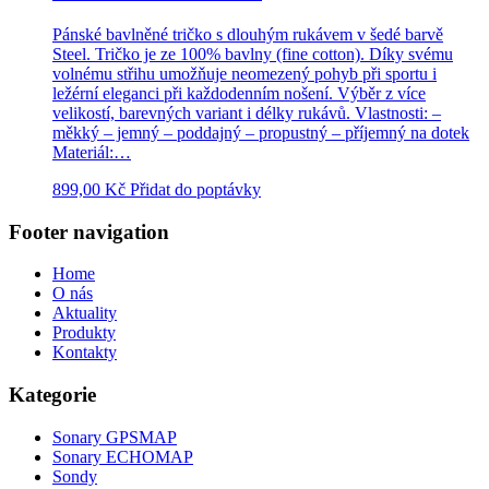
Pánské bavlněné tričko s dlouhým rukávem v šedé barvě
Steel. Tričko je ze 100% bavlny (fine cotton). Díky svému
volnému střihu umožňuje neomezený pohyb při sportu i
ležérní eleganci při každodenním nošení. Výběr z více
velikostí, barevných variant i délky rukávů. Vlastnosti: –
měkký – jemný – poddajný – propustný – příjemný na dotek
Materiál:…
899,00
Kč
Přidat do poptávky
Footer navigation
Home
O nás
Aktuality
Produkty
Kontakty
Kategorie
Sonary GPSMAP
Sonary ECHOMAP
Sondy