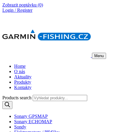
Zobrazit poptávku
(0)
Login / Register
Menu
Home
O nás
Aktuality
Produkty
Kontakty
Products search
Sonary GPSMAP
Sonary ECHOMAP
Sondy