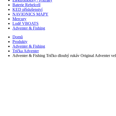
Elektromotory / Příďáky
Baterie Rebelcell
KED příslušenství
NAVIONICS MAPY
Mercury
Lodě VBOATS
Adventer & Fishing
Domů
Produkty
Adventer & Fishing
Trička Adventer
Adventer & Fishing Tričko dlouhý rukáv Original Adventer v