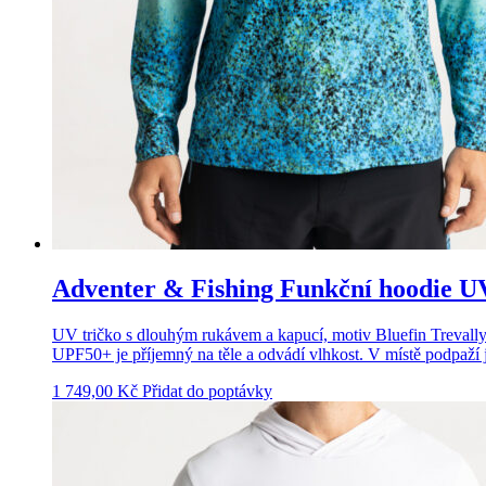
Adventer & Fishing Funkční hoodie UV 
UV tričko s dlouhým rukávem a kapucí, motiv Bluefin Trevally 
UPF50+ je příjemný na těle a odvádí vlhkost. V místě podpaží 
1 749,00
Kč
Přidat do poptávky