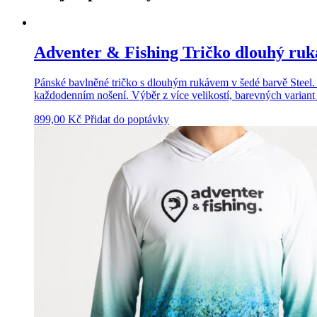
Adventer & Fishing Tričko dlouhý ruká
Pánské bavlněné tričko s dlouhým rukávem v šedé barvě Steel. 
každodenním nošení. Výběr z více velikostí, barevných variant
899,00
Kč
Přidat do poptávky