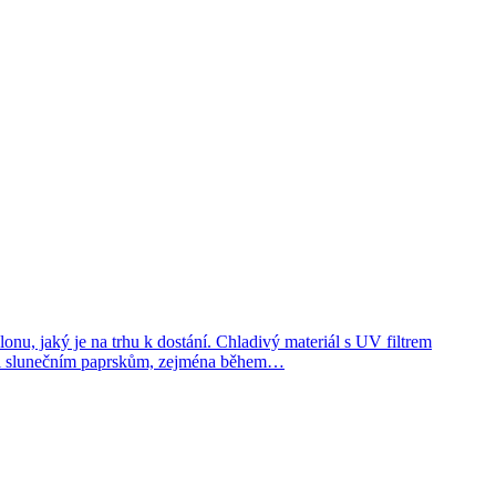
nu, jaký je na trhu k dostání. Chladivý materiál s UV filtrem
proti slunečním paprskům, zejména během…