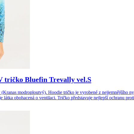
tričko Bluefin Trevally vel.S
(Kranas modroploutvý). Hoodie tričko je vyrobené z nejjemnějšího nylo
je látka obohacená o ventilaci. Tričko představuje nejlepší ochranu 