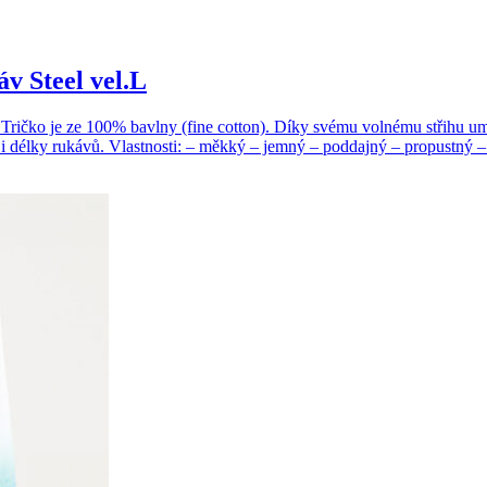
v Steel vel.L
Tričko je ze 100% bavlny (fine cotton). Díky svému volnému střihu um
 i délky rukávů. Vlastnosti: – měkký – jemný – poddajný – propustný 