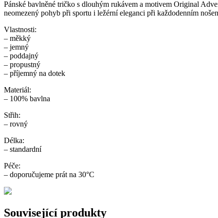
Pánské bavlněné tričko s dlouhým rukávem a motivem Original Advent
neomezený pohyb při sportu i ležérní eleganci při každodenním nošení
Vlastnosti:
– měkký
– jemný
– poddajný
– propustný
– příjemný na dotek
Materiál:
– 100% bavlna
Střih:
– rovný
Délka:
– standardní
Péče:
– doporučujeme prát na 30°C
Související produkty