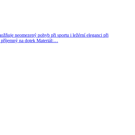
ožňuje neomezený pohyb při sportu i ležérní eleganci při
– příjemný na dotek Materiál:…