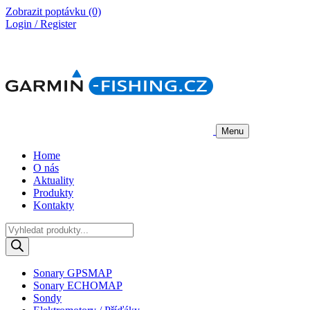
Zobrazit poptávku
(0)
Login / Register
Menu
Home
O nás
Aktuality
Produkty
Kontakty
Products
search
Sonary GPSMAP
Sonary ECHOMAP
Sondy