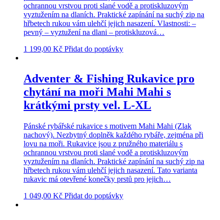
ochrannou vrstvou proti slané vodě a protiskluzovým
vyztužením na dlaních. Praktické zapínání na suchý zip na
hřbetech rukou vám ulehčí jejich nasazení. Vlastnosti: –
pevný – vyztužení na dlani – protiskluzová…
1 199,00
Kč
Přidat do poptávky
Adventer & Fishing Rukavice pro
chytání na moři Mahi Mahi s
krátkými prsty vel. L-XL
Pánské rybářské rukavice s motivem Mahi Mahi (Zlak
nachový). Nezbytný doplněk každého rybáře, zejména při
lovu na moři. Rukavice jsou z pružného materiálu s
ochrannou vrstvou proti slané vodě a protiskluzovým
vyztužením na dlaních. Praktické zapínání na suchý zip na
hřbetech rukou vám ulehčí jejich nasazení. Tato varianta
rukavic má otevřené konečky prstů pro jejich…
1 049,00
Kč
Přidat do poptávky