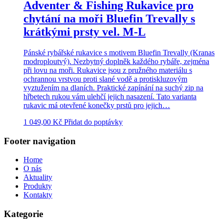
Adventer & Fishing Rukavice pro
chytání na moři Bluefin Trevally s
krátkými prsty vel. M-L
Pánské rybářské rukavice s motivem Bluefin Trevally (Kranas
modroploutvý). Nezbytný doplněk každého rybáře, zejména
při lovu na moři. Rukavice jsou z pružného materiálu s
ochrannou vrstvou proti slané vodě a protiskluzovým
vyztužením na dlaních. Praktické zapínání na suchý zip na
hřbetech rukou vám ulehčí jejich nasazení. Tato varianta
rukavic má otevřené konečky prstů pro jejich…
1 049,00
Kč
Přidat do poptávky
Footer navigation
Home
O nás
Aktuality
Produkty
Kontakty
Kategorie