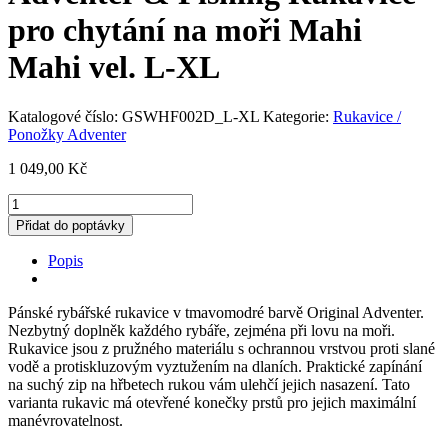
pro chytání na moři Mahi
Mahi vel. L-XL
Katalogové číslo:
GSWHF002D_L-XL
Kategorie:
Rukavice /
Ponožky Adventer
1 049,00
Kč
Adventer
&
Přidat do poptávky
Fishing
Rukavice
Popis
pro
chytání
na
Pánské rybářské rukavice v tmavomodré barvě Original Adventer.
moři
Nezbytný doplněk každého rybáře, zejména při lovu na moři.
Mahi
Rukavice jsou z pružného materiálu s ochrannou vrstvou proti slané
Mahi
vodě a protiskluzovým vyztužením na dlaních. Praktické zapínání
vel.
na suchý zip na hřbetech rukou vám ulehčí jejich nasazení. Tato
L-
varianta rukavic má otevřené konečky prstů pro jejich maximální
XL
manévrovatelnost.
množství