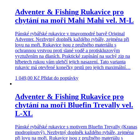
Adventer & Fishing Rukavice pro
chytání na moři Mahi Mahi vel. M-L
Pánské rybářské rukavice v tmavomodré barvě Original
Adventer. Nezbytný doplněk každého rybáře, zejména při
lovu na moři. Rukavice jsou z pružného materiálu s
ochrannou vrstvou proti slané vodě a protiskluzovým
vyztužením na dlaních. Praktické zapínání na suchý zip na
hřbetech rukou vám ulehčí jejich nasazení. Tato varianta
rukavic má otevřené konečky prstů pro jejich maximální…
1 049,00
Kč
Přidat do poptávky
Adventer & Fishing Rukavice pro
chytání na moři Bluefin Trevally vel.
L-XL
Pánské rybářské rukavice s motivem Bluefin Trevally (Kranas
modroploutvý). Nezbytný doplněk každého rybáře, zejména
při lovu na moři. Rukavice jsou z pružného materiálu s