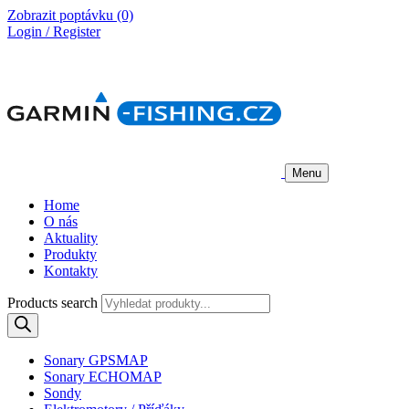
Zobrazit poptávku
(0)
Login / Register
Menu
Home
O nás
Aktuality
Produkty
Kontakty
Products search
Sonary GPSMAP
Sonary ECHOMAP
Sondy