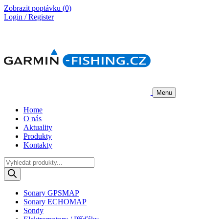
Zobrazit poptávku
(0)
Login / Register
Menu
Home
O nás
Aktuality
Produkty
Kontakty
Products
search
Sonary GPSMAP
Sonary ECHOMAP
Sondy