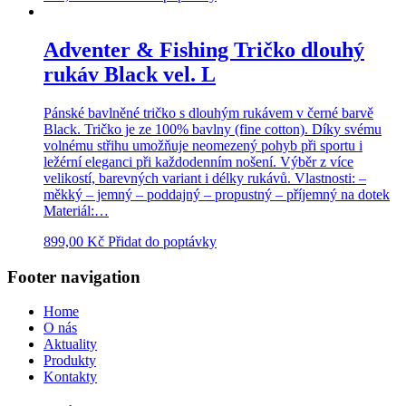
Adventer & Fishing Tričko dlouhý
rukáv Black vel. L
Pánské bavlněné tričko s dlouhým rukávem v černé barvě
Black. Tričko je ze 100% bavlny (fine cotton). Díky svému
volnému střihu umožňuje neomezený pohyb při sportu i
ležérní eleganci při každodenním nošení. Výběr z více
velikostí, barevných variant i délky rukávů. Vlastnosti: –
měkký – jemný – poddajný – propustný – příjemný na dotek
Materiál:…
899,00
Kč
Přidat do poptávky
Footer navigation
Home
O nás
Aktuality
Produkty
Kontakty