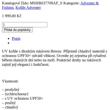
Katalogové číslo:
MSHB037709AF_S
Kategorie:
Adventer &
Fishing
,
Košile Adventer
1 999,00
Kč
Adventer
&
Přidat do poptávky
Fishing
Funkční
Popis
UV
košile
s
UV košile s dlouhým rukávem Breeze. Příjemně chladivý materiál s
dlouhým
ochranou UPF50+ odvádí vlhkost. Oceníte jej zejména při rybaření
rukávem
během slunných dní nebo na moři. Praktické druhy na rukávech
Breeze
zajistí její eleganci i funkčnost.
vel.S
množství
Vlastnosti:
– prodyšný
– rychleschnoucí
– s UV ochranou UPF50+
– pružný
– chladivý