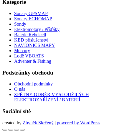
Kategorie
Sonary GPSMAP
Sonary ECHOMAP
Sondy
Elektromotory / Příďáky
Baterie Rebelcell
KED příslušenství
NAVIONICS MAPY
Mercury
Lodě VBOATS
Adventer & Fishing
Podstránky obchodu
Obchodní podmínky
O nás
ZPĚTNÝ ODBĚR VYSLOUŽILÝCH
ELEKTROZAŘÍZENÍ / BATERIÍ
Sociální sítě
created by
Zbyněk Skrčený
|
powered by WordPress