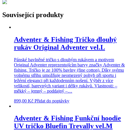
Související produkty
Adventer & Fishing Tričko dlouhý
rukáv Original Adventer vel.L
Pánské bavlněné tričko s dlouhým rukávem a motivem
Original Adventer reprezentujícím barvy značky Adventer &
fishing. Tričko je ze 100% bavlny (fine cotton). Díky svému
volnému střihu umožňuje neomezený pohyb při sportu i
ležérní eleganci při každodenním nošení. Výběr z více
velikostí, barevných variant i délky rukávů. Vlastnosti: –
měkký – jemný – poddajný –…
899,00
Kč
Přidat do poptávky
Adventer & Fishing Funkční hoodie
UV tričko Bluefin Trevally vel.M