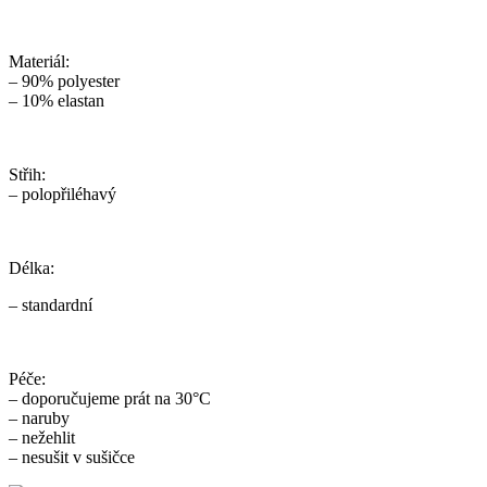
Materiál:
– 90% polyester
– 10% elastan
Střih:
– polopřiléhavý
Délka:
– standardní
Péče:
– doporučujeme prát na 30°C
– naruby
– nežehlit
– nesušit v sušičce