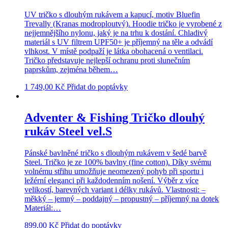
UV tričko s dlouhým rukávem a kapucí, motiv Bluefin
Trevally (Kranas modroploutvý). Hoodie tričko je vyrobené z
nejjemnějšího nylonu, jaký je na trhu k dostání. Chladivý
materiál s UV filtrem UPF50+ je příjemný na těle a odvádí
vlhkost. V místě podpaží je látka obohacená o ventilaci.
Tričko představuje nejlepší ochranu proti slunečním
paprskům, zejména během…
1 749,00
Kč
Přidat do poptávky
Adventer & Fishing Tričko dlouhý
rukáv Steel vel.S
Pánské bavlněné tričko s dlouhým rukávem v šedé barvě
Steel. Tričko je ze 100% bavlny (fine cotton). Díky svému
volnému střihu umožňuje neomezený pohyb při sportu i
ležérní eleganci při každodenním nošení. Výběr z více
velikostí, barevných variant i délky rukávů. Vlastnosti: –
měkký – jemný – poddajný – propustný – příjemný na dotek
Materiál:…
899,00
Kč
Přidat do poptávky