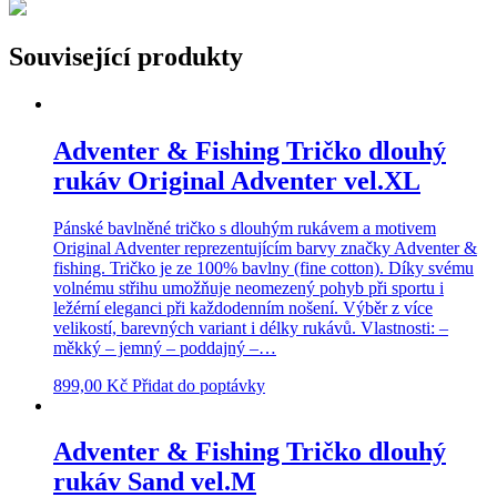
Související produkty
Adventer & Fishing Tričko dlouhý
rukáv Original Adventer vel.XL
Pánské bavlněné tričko s dlouhým rukávem a motivem
Original Adventer reprezentujícím barvy značky Adventer &
fishing. Tričko je ze 100% bavlny (fine cotton). Díky svému
volnému střihu umožňuje neomezený pohyb při sportu i
ležérní eleganci při každodenním nošení. Výběr z více
velikostí, barevných variant i délky rukávů. Vlastnosti: –
měkký – jemný – poddajný –…
899,00
Kč
Přidat do poptávky
Adventer & Fishing Tričko dlouhý
rukáv Sand vel.M