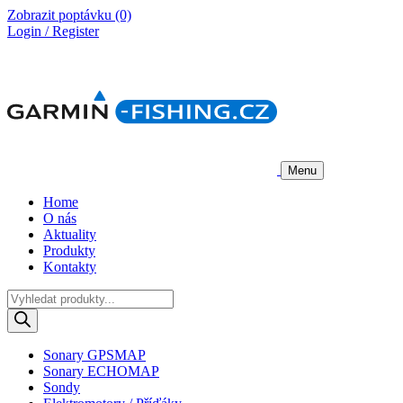
Zobrazit poptávku
(0)
Login / Register
Menu
Home
O nás
Aktuality
Produkty
Kontakty
Products
search
Sonary GPSMAP
Sonary ECHOMAP
Sondy