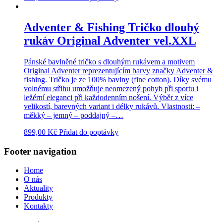
Adventer & Fishing Tričko dlouhý
rukáv Original Adventer vel.XXL
Pánské bavlněné tričko s dlouhým rukávem a motivem
Original Adventer reprezentujícím barvy značky Adventer &
fishing. Tričko je ze 100% bavlny (fine cotton). Díky svému
volnému střihu umožňuje neomezený pohyb při sportu i
ležérní eleganci při každodenním nošení. Výběr z více
velikostí, barevných variant i délky rukávů. Vlastnosti: –
měkký – jemný – poddajný –…
899,00
Kč
Přidat do poptávky
Footer navigation
Home
O nás
Aktuality
Produkty
Kontakty