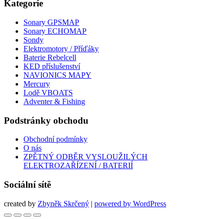
Kategorie
Sonary GPSMAP
Sonary ECHOMAP
Sondy
Elektromotory / Příďáky
Baterie Rebelcell
KED příslušenství
NAVIONICS MAPY
Mercury
Lodě VBOATS
Adventer & Fishing
Podstránky obchodu
Obchodní podmínky
O nás
ZPĚTNÝ ODBĚR VYSLOUŽILÝCH
ELEKTROZAŘÍZENÍ / BATERIÍ
Sociální sítě
created by
Zbyněk Skrčený
|
powered by WordPress