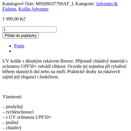
Katalogové číslo:
MSHB037709AF_L
Kategorie:
Adventer &
Fishing
,
Košile Adventer
1 999,00
Kč
Adventer
&
Přidat do poptávky
Fishing
Funkční
Popis
UV
košile
s
UV košile s dlouhým rukávem Breeze. Příjemně chladivý materiál s
dlouhým
ochranou UPF50+ odvádí vlhkost. Oceníte jej zejména při rybaření
rukávem
během slunných dní nebo na moři. Praktické druhy na rukávech
Breeze
zajistí její eleganci i funkčnost.
vel.L
množství
Vlastnosti:
– prodyšný
– rychleschnoucí
– s UV ochranou UPF50+
– pružný
– chladivý