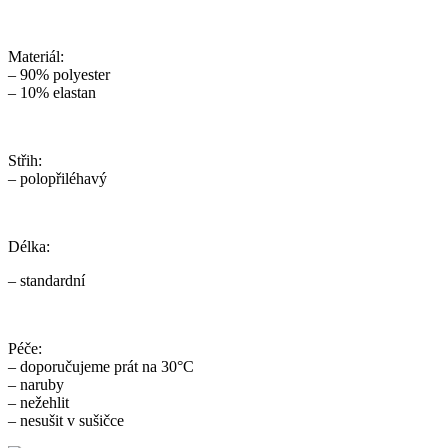
Materiál:
– 90% polyester
– 10% elastan
Střih:
– polopřiléhavý
Délka:
– standardní
Péče:
– doporučujeme prát na 30°C
– naruby
– nežehlit
– nesušit v sušičce