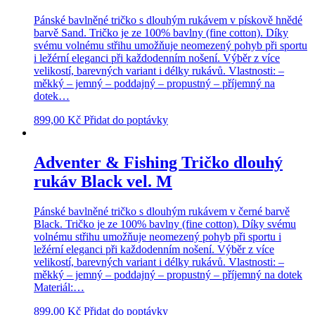
Pánské bavlněné tričko s dlouhým rukávem v pískově hnědé
barvě Sand. Tričko je ze 100% bavlny (fine cotton). Díky
svému volnému střihu umožňuje neomezený pohyb při sportu
i ležérní eleganci při každodenním nošení. Výběr z více
velikostí, barevných variant i délky rukávů. Vlastnosti: –
měkký – jemný – poddajný – propustný – příjemný na
dotek…
899,00
Kč
Přidat do poptávky
Adventer & Fishing Tričko dlouhý
rukáv Black vel. M
Pánské bavlněné tričko s dlouhým rukávem v černé barvě
Black. Tričko je ze 100% bavlny (fine cotton). Díky svému
volnému střihu umožňuje neomezený pohyb při sportu i
ležérní eleganci při každodenním nošení. Výběr z více
velikostí, barevných variant i délky rukávů. Vlastnosti: –
měkký – jemný – poddajný – propustný – příjemný na dotek
Materiál:…
899,00
Kč
Přidat do poptávky