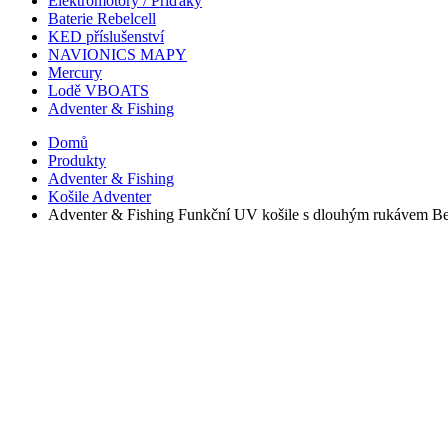
Elektromotory / Příďáky
Baterie Rebelcell
KED příslušenství
NAVIONICS MAPY
Mercury
Lodě VBOATS
Adventer & Fishing
Domů
Produkty
Adventer & Fishing
Košile Adventer
Adventer & Fishing Funkční UV košile s dlouhým rukávem Be