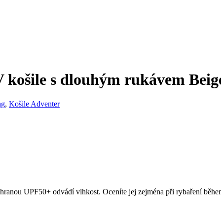
 košile s dlouhým rukávem Beig
ng
,
Košile Adventer
hranou UPF50+ odvádí vlhkost. Oceníte jej zejména při rybaření běhe