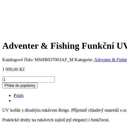
Adventer & Fishing Funkční UV
Katalogové číslo:
MSHB037003AF_M
Kategorie:
Adventer & Fishi
1 999,00
Kč
Adventer
&
Přidat do poptávky
Fishing
Funkční
Popis
UV
košile
s
UV košile s dlouhým rukávem Beige. Příjemně chladivý materiál s oc
dlouhým
rukávem
Praktické druhy na rukávech zajistí její eleganci i funkčnost.
Beige