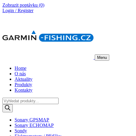
Zobrazit poptávku
(0)
Login / Register
Menu
Home
O nás
Aktuality
Produkty
Kontakty
Products
search
Sonary GPSMAP
Sonary ECHOMAP
Sondy