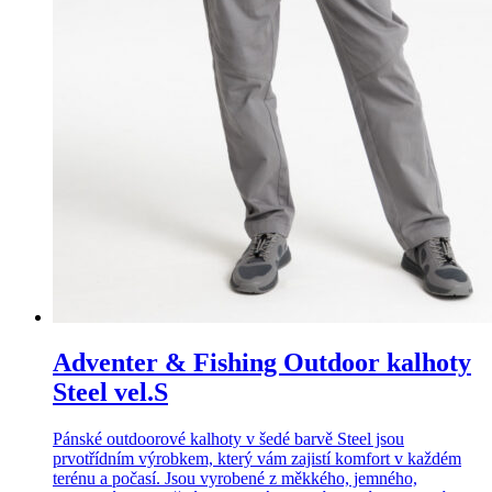
Adventer & Fishing Outdoor kalhoty
Steel vel.S
Pánské outdoorové kalhoty v šedé barvě Steel jsou
prvotřídním výrobkem, který vám zajistí komfort v každém
terénu a počasí. Jsou vyrobené z měkkého, jemného,