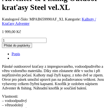
kraťasy Steel vel.XL
Katalogové číslo:
MPAB659990AF_XL
Kategorie:
Kalhoty /
Kraťasy Adventer
1 999,00
Kč
Adventer
&
Přidat do poptávky
Fishing
Outdoor
Popis
kraťasy
Steel
vel.XL
Pánské outdoorové kraťasy z impregnovaného, vodoodpudivého a
množství
větru vzdorného materiálu. Díky nim zůstanete déle v suchu i při
nepříznivém počasí. Kalhoty mají čtyři kapsy, z toho dvě se zipem.
Otvor pro pásek umožní upravit pas na požadovanou velikost. Jsou
vybaveny celkem čtyřmi kapsami. Knoflík je ozdoben nápisem
Adventer & fishing. Náhradní knoflík je součástí balení.
Vlastnosti:
– vodoodpudivý
– větruodolný