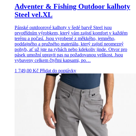
Adventer & Fishing Outdoor kalhoty
Steel vel.XL
Pánské outdoorové kalhoty v šedé barvě Steel jsou
prvotřídním výrobkem, který vám zajistí komfort v každém
terénu a počasí. Jsou vyrobené z měkkého, jemného,
poddajného a pružného materiálu, který zajistí neomezný
pohyb, ať už jste na rybách nebo kdekoliv jinde. Otvor pro
pásek umožní upravit pas na požadovanou velikost. Jsou
vybaveny celkem čtyřmi kapsami, po…
1 749,00
Kč
Přidat do poptávky