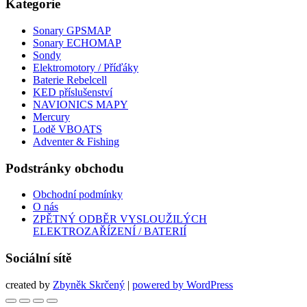
Kategorie
Sonary GPSMAP
Sonary ECHOMAP
Sondy
Elektromotory / Příďáky
Baterie Rebelcell
KED příslušenství
NAVIONICS MAPY
Mercury
Lodě VBOATS
Adventer & Fishing
Podstránky obchodu
Obchodní podmínky
O nás
ZPĚTNÝ ODBĚR VYSLOUŽILÝCH
ELEKTROZAŘÍZENÍ / BATERIÍ
Sociální sítě
created by
Zbyněk Skrčený
|
powered by WordPress