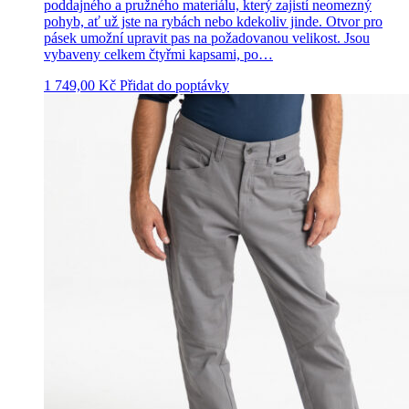
poddajného a pružného materiálu, který zajistí neomezný
pohyb, ať už jste na rybách nebo kdekoliv jinde. Otvor pro
pásek umožní upravit pas na požadovanou velikost. Jsou
vybaveny celkem čtyřmi kapsami, po…
1 749,00
Kč
Přidat do poptávky