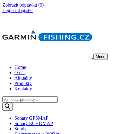
Zobrazit poptávku
(0)
Login / Register
Menu
Home
O nás
Aktuality
Produkty
Kontakty
Products
search
Sonary GPSMAP
Sonary ECHOMAP
Sondy