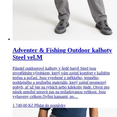
Adventer & Fishing Outdoor kalhoty
Steel vel.M
Pánské outdoorové kalhoty v šedé barvě Steel jsou
prvotřídním výrobkem, který vám zajistí komfort v každém
terénu a počasí. Jsou vyrobené z měkkého, jemného,
poddajného a pružného materiálu, který zajistí neomezný
pohyb, ať už jste na rybách nebo kdekoliv jinde. Otvor pro
pásek umožní upravit pas na požadovanou velikost. Jsou
vybaveny celkem čtyřmi kapsami, po…
1 749,00
Kč
Přidat do poptávky