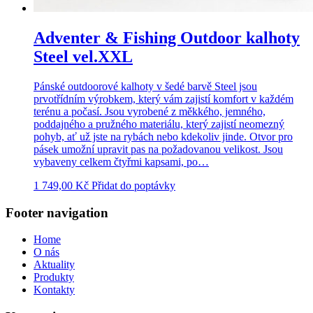
Adventer & Fishing Outdoor kalhoty
Steel vel.XXL
Pánské outdoorové kalhoty v šedé barvě Steel jsou
prvotřídním výrobkem, který vám zajistí komfort v každém
terénu a počasí. Jsou vyrobené z měkkého, jemného,
poddajného a pružného materiálu, který zajistí neomezný
pohyb, ať už jste na rybách nebo kdekoliv jinde. Otvor pro
pásek umožní upravit pas na požadovanou velikost. Jsou
vybaveny celkem čtyřmi kapsami, po…
1 749,00
Kč
Přidat do poptávky
Footer navigation
Home
O nás
Aktuality
Produkty
Kontakty