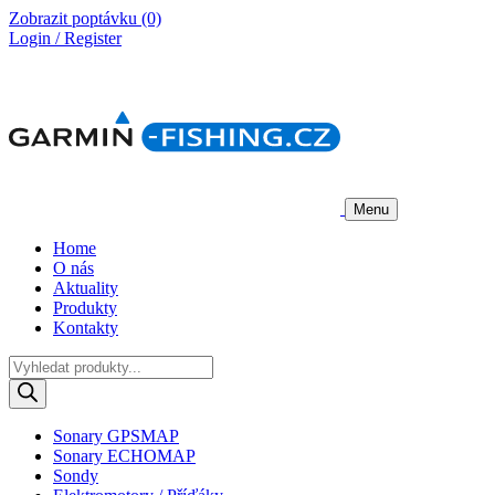
Zobrazit poptávku
(0)
Login / Register
Menu
Home
O nás
Aktuality
Produkty
Kontakty
Products
search
Sonary GPSMAP
Sonary ECHOMAP
Sondy