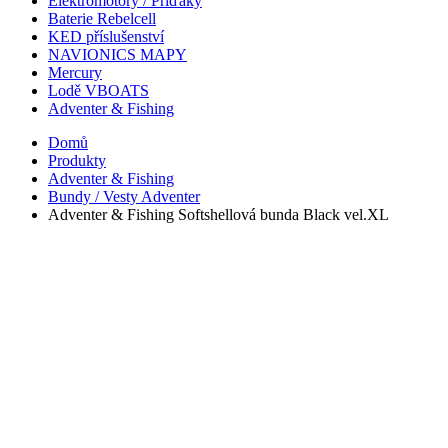
Elektromotory / Příďáky
Baterie Rebelcell
KED příslušenství
NAVIONICS MAPY
Mercury
Lodě VBOATS
Adventer & Fishing
Domů
Produkty
Adventer & Fishing
Bundy / Vesty Adventer
Adventer & Fishing Softshellová bunda Black vel.XL